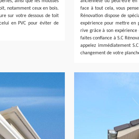
péries, ainsi que les mousses
ancienneté ou peut-être en 
toit, notamment ceux en bois.
face à tout cela, vous pense
ure sur votre dessous de toit
Rénovation dispose de spéci
celui en PVC pour éviter de
expérience pour mettre en p
rive grâce à son expérience 
faites confiance à S.C Rénova
appelez immédiatement S.C 
changement de votre planche