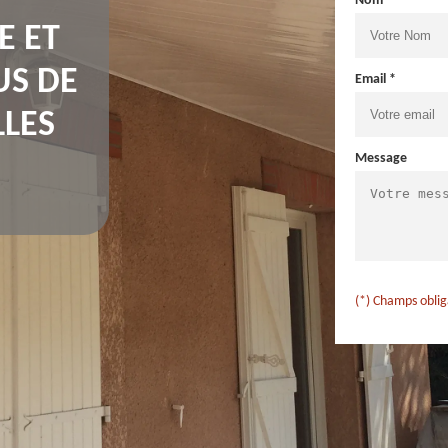
Nom *
E ET
US DE
Email *
LES
Message
(*) Champs oblig