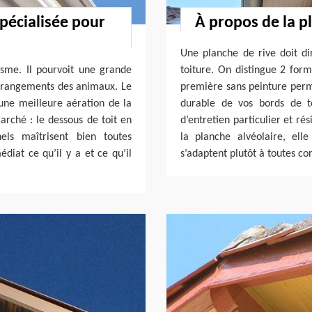
spécialisée pour
À propos de la p
Une planche de rive doit di
isme. Il pourvoit une grande
toiture. On distingue 2 form
 dérangements des animaux. Le
première sans peinture perme
 une meilleure aération de la
durable de vos bords de to
marché : le dessous de toit en
d’entretien particulier et ré
els maîtrisent bien toutes
la planche alvéolaire, el
édiat ce qu’il y a et ce qu’il
s’adaptent plutôt à toutes co