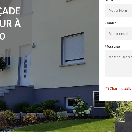
Nom *
ÇADE
UR À
Email *
0
Message
(*) Champs oblig