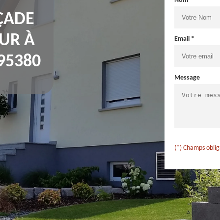
Nom *
ÇADE
UR À
Email *
95380
Message
(*) Champs oblig