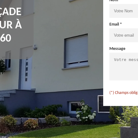
Nom *
ÇADE
UR À
Email *
60
Message
(*) Champs oblig