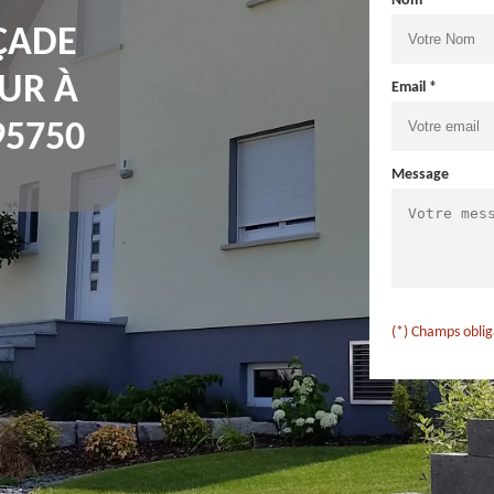
Nom *
ÇADE
UR À
Email *
95750
Message
(*) Champs oblig