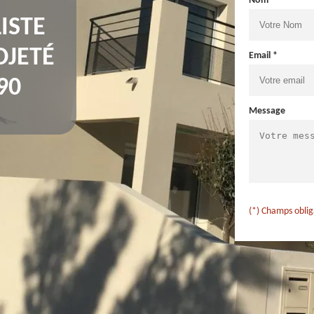
Nom *
ISTE
OJETÉ
Email *
90
Message
(*) Champs oblig