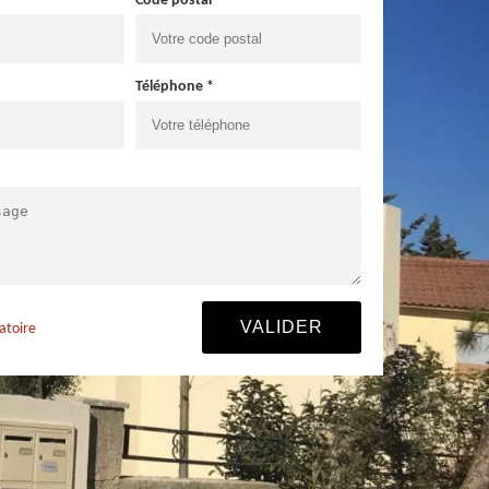
Code postal *
Téléphone *
atoire