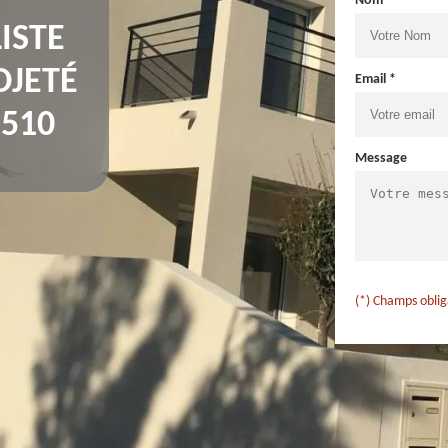
Nom *
ISTE
OJETÉ
Email *
510
Message
(*) Champs oblig