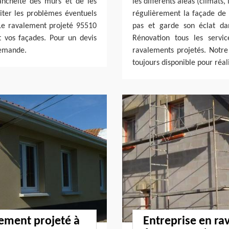
tanchéité des murs et de les
les différents aléas (climats, 
aiter les problèmes éventuels
régulièrement la façade de 
 Le ravalement projeté 95510
pas et garde son éclat da
 vos façades. Pour un devis
Rénovation tous les servi
demande.
ravalements projetés. Notr
toujours disponible pour réa
lement projeté à
Entreprise en ra