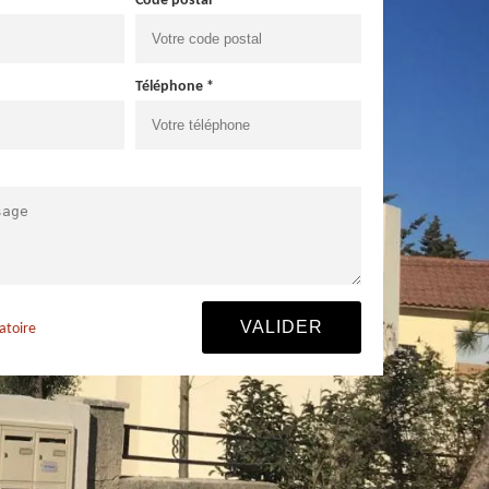
Code postal *
Téléphone *
atoire