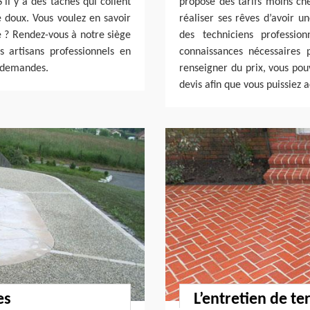
il y a des taches qui collent
propose des tarifs moins che
e doux. Vous voulez en savoir
réaliser ses rêves d’avoir un
se ? Rendez-vous à notre siège
des techniciens professio
 artisans professionnels en
connaissances nécessaires 
 demandes.
renseigner du prix, vous po
devis afin que vous puissiez 
es
L’entretien de te