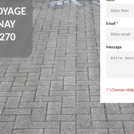
Nom *
OYAGE
INAY
Email *
270
Message
(*) Champs oblig