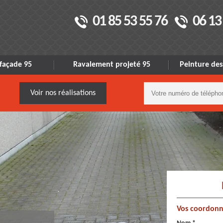
01 85 53 55 76
06 13
façade 95
Ravalement projeté 95
Peinture des
Voir nos réalisations
Vos coordonn