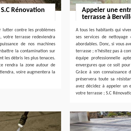
c S.C Rénovation
Appeler une entr
terrasse à Bervill
r lutter contre les problèmes
A tous les habitants qui vive
, votre terrasse redeviendra
ses services de nettoyage 
uissance de nos machines
abordables. Donc, si vous av
mbattre la contamination sur
terrasse ; n’hésitez pas à co
t les débris les plus tenaces.
équipe professionnelle apt
ice rendra la zone autour de
envergures que ce soit pour 
ntiendra, voire augmentera la
Grâce à son connaissance d
préservera toute sa résista
avez décidez à appeler un 
votre terrasse ; S.C Rénovatio