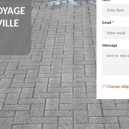
Nom *
OYAGE
ILLE
Email *
Message
(*) Champs oblig