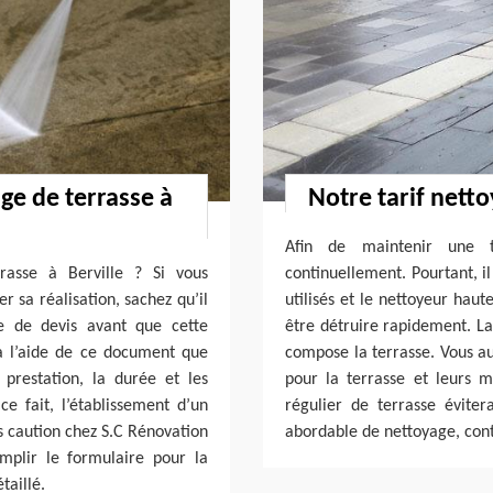
e de terrasse à
Notre tarif nett
Afin de maintenir une t
rasse à Berville ? Si vous
continuellement. Pourtant, il
r sa réalisation, sachez qu’il
utilisés et le nettoyeur haut
e de devis avant que cette
être détruire rapidement. 
à l’aide de ce document que
compose la terrasse. Vous au
 prestation, la durée et les
pour la terrasse et leurs m
e fait, l’établissement d’un
régulier de terrasse évit
ns caution chez S.C Rénovation
abordable de nettoyage, cont
emplir le formulaire pour la
taillé.