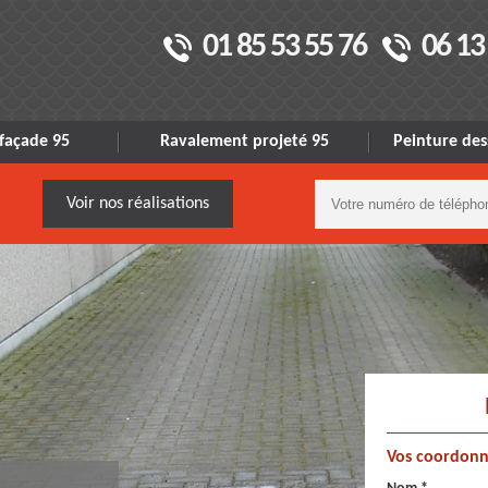
01 85 53 55 76
06 13
façade 95
Ravalement projeté 95
Peinture des
Voir nos réalisations
Vos coordonn