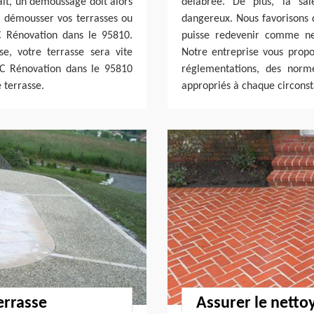
fait, un démoussage doit alors
délabrée. De plus, la sal
ur démousser vos terrasses ou
dangereux. Nous favorisons 
.C Rénovation dans le 95810.
puisse redevenir comme ne
se, votre terrasse sera vite
Notre entreprise vous propo
.C Rénovation dans le 95810
réglementations, des norme
 terrasse.
appropriés à chaque circons
errasse
Assurer le nettoy