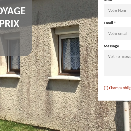
Nom *
OYAGE
PRIX
Email *
Message
(*) Champs oblig