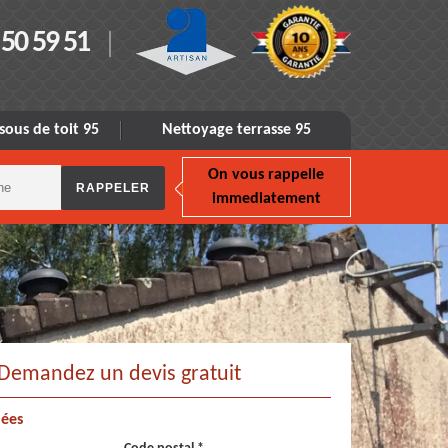
 50 59 51
sous de toit 95
Nettoyage terrasse 95
On vous rappelle
immediatement
Demandez un devis gratuit
ées