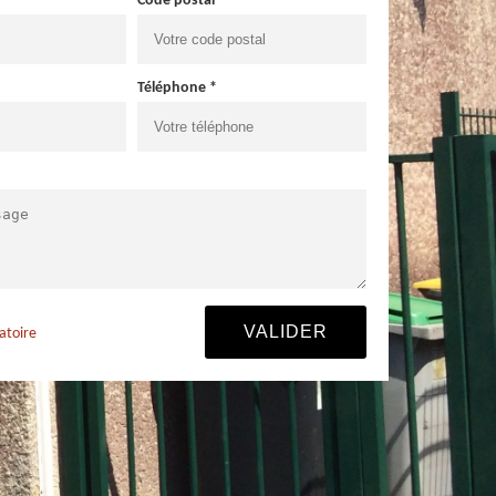
Code postal *
Téléphone *
atoire