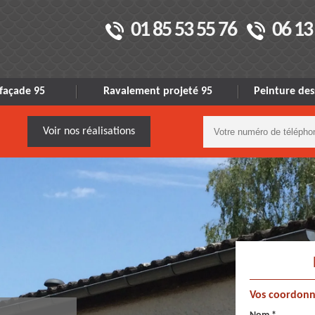
01 85 53 55 76
06 13
façade 95
Ravalement projeté 95
Peinture des
Voir nos réalisations
Vos coordonn