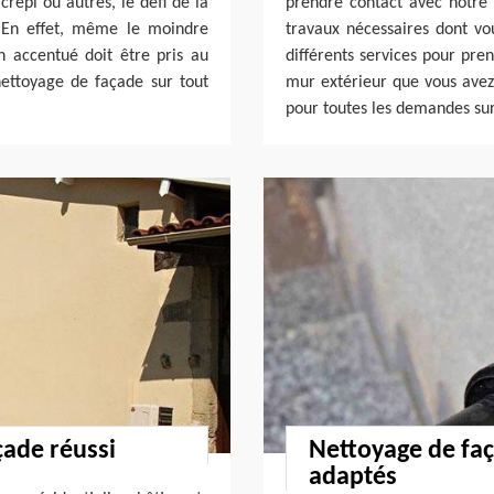
répi ou autres, le défi de la
prendre contact avec notre 
. En effet, même le moindre
travaux nécessaires dont vo
n accentué doit être pris au
différents services pour pre
nettoyage de façade sur tout
mur extérieur que vous avez.
pour toutes les demandes sur
çade réussi
Nettoyage de faç
adaptés