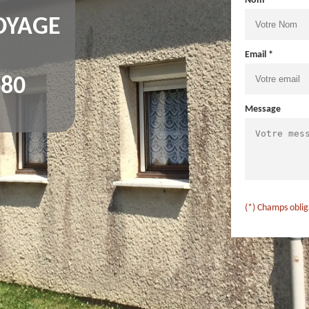
Nom *
OYAGE
Email *
80
Message
(*) Champs oblig