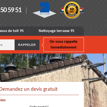
 50 59 51
sous de toit 95
Nettoyage terrasse 95
On vous rappelle
immediatement
Demandez un devis gratuit
ées