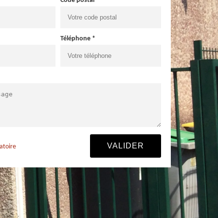
Code postal *
Téléphone *
atoire