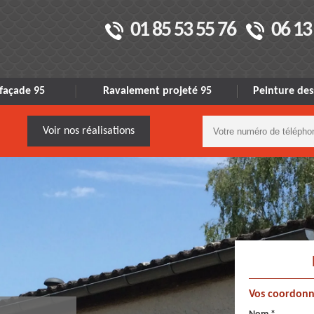
01 85 53 55 76
06 13
façade 95
Ravalement projeté 95
Peinture des
Voir nos réalisations
Vos coordonn