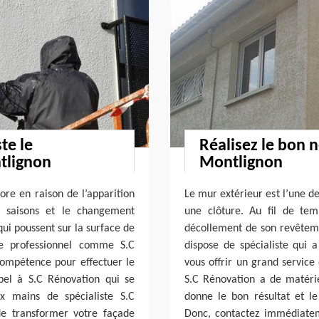
te le
Réalisez le bon 
tlignon
Montlignon
iore en raison de l’apparition
Le mur extérieur est l’une d
s saisons et le changement
une clôture. Au fil de te
qui poussent sur la surface de
décollement de son revêteme
le professionnel comme S.C
dispose de spécialiste qui
compétence pour effectuer le
vous offrir un grand service
pel à S.C Rénovation qui se
S.C Rénovation a de matéri
x mains de spécialiste S.C
donne le bon résultat et l
e transformer votre façade
Donc, contactez immédiatem