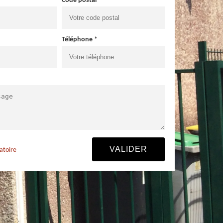
Code postal *
Téléphone *
atoire