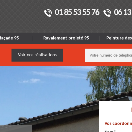
01 85 53 55 76
06 13
façade 95
Ravalement projeté 95
Peinture des
Voir nos réalisations
Vos coordonn