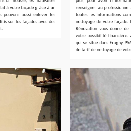
vons la mousse, les mauvaises
plus, pour avoir l’informat
clat à votre façade grâce à un
renseigner au professionnel.
 pouvons aussi enlever les
toutes les informations comp
itis sur les façades avec des
nettoyage de votre façade. E
t.
Rénovation vous donne de m
votre possibilité financière
qui se situe dans Eragny 95
de tarif de nettoyage de votr