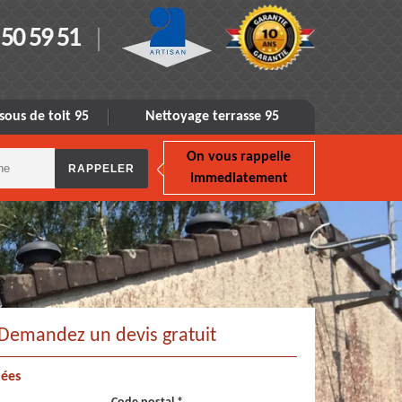
 50 59 51
sous de toit 95
Nettoyage terrasse 95
On vous rappelle
immediatement
Demandez un devis gratuit
ées