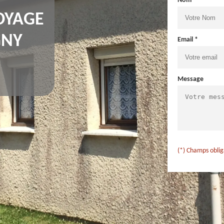
Nom *
OYAGE
GNY
Email *
Message
(*) Champs oblig