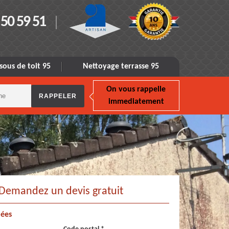
 50 59 51
sous de toit 95
Nettoyage terrasse 95
On vous rappelle
immediatement
Demandez un devis gratuit
ées