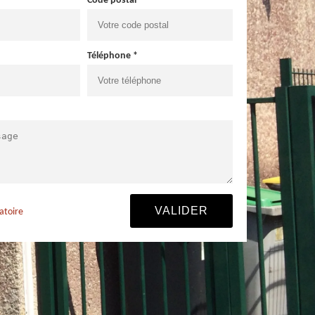
Code postal *
Téléphone *
atoire