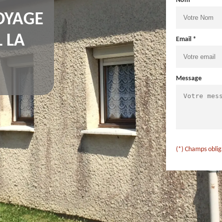
Nom *
OYAGE
 LA
Email *
Message
(*) Champs oblig