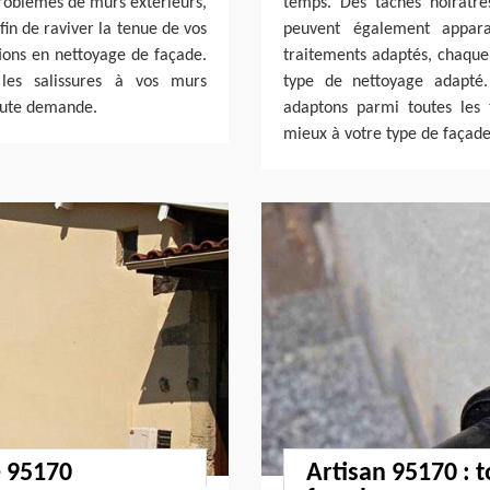
problèmes de murs extérieurs,
temps. Des taches noirâtre
in de raviver la tenue de vos
peuvent également appara
tions en nettoyage de façade.
traitements adaptés, chaque 
 les salissures à vos murs
type de nettoyage adapté.
oute demande.
adaptons parmi toutes les t
mieux à votre type de façade
e 95170
Artisan 95170 : t