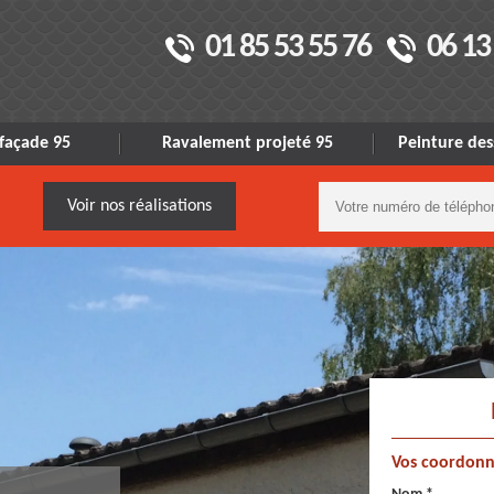
01 85 53 55 76
06 13
façade 95
Ravalement projeté 95
Peinture des
Voir nos réalisations
Vos coordonn