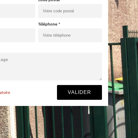
Code postal *
Téléphone *
atoire