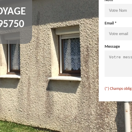
Nom *
OYAGE
95750
Email *
Message
(*) Champs oblig