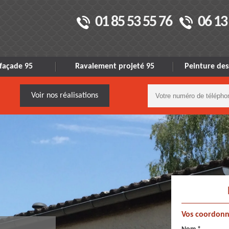
01 85 53 55 76
06 13
façade 95
Ravalement projeté 95
Peinture des
Voir nos réalisations
Vos coordonn