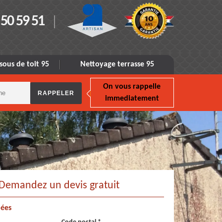
 50 59 51
sous de toit 95
Nettoyage terrasse 95
On vous rappelle
immediatement
Demandez un devis gratuit
ées