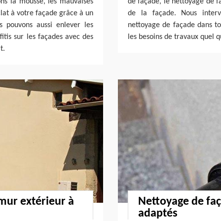
vons la mousse, les mauvaises
de façade, le nettoyage de f
clat à votre façade grâce à un
de la façade. Nous interv
 pouvons aussi enlever les
nettoyage de façade dans to
itis sur les façades avec des
les besoins de travaux quel q
t.
mur extérieur à
Nettoyage de faç
adaptés