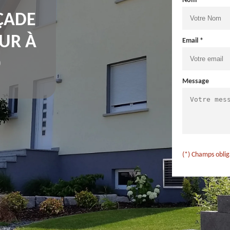
Nom *
ÇADE
UR À
Email *
0
Message
(*) Champs oblig