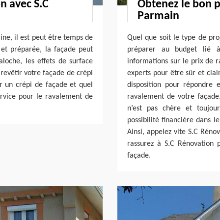
on avec S.C
Obtenez le bon p
Parmain
ine, il est peut être temps de
Quel que soit le type de proj
e et préparée, la façade peut
préparer au budget lié à 
aloche, les effets de surface
informations sur le prix de 
 revêtir votre façade de crépi
experts pour être sûr et clai
ur un crépi de façade et quel
disposition pour répondre 
ervice pour le ravalement de
ravalement de votre façade. 
n’est pas chère et toujou
possibilité financière dans l
Ainsi, appelez vite S.C Réno
rassurez à S.C Rénovation 
façade.