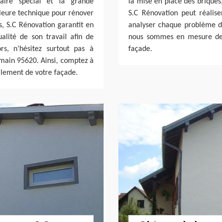
-faire spécial et la grande
la mise en place des briques,
leure technique pour rénover
S.C Rénovation peut réalis
us, S.C Rénovation garantit en
analyser chaque problème d
alité de son travail afin de
nous sommes en mesure de 
s, n’hésitez surtout pas à
façade.
rmain 95620. Ainsi, comptez à
valement de votre façade.