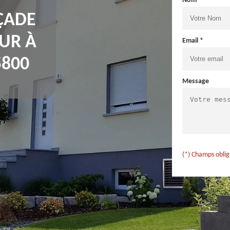
Nom *
ÇADE
UR À
Email *
800
Message
(*) Champs oblig