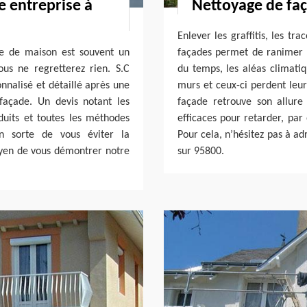
e entreprise à
Nettoyage de fa
Enlever les graffitis, les tr
de de maison est souvent un
façades permet de ranimer l
us ne regretterez rien. S.C
du temps, les aléas climatiqu
nnalisé et détaillé après une
murs et ceux-ci perdent leur
façade. Un devis notant les
façade retrouve son allure 
roduits et toutes les méthodes
efficaces pour retarder, par
en sorte de vous éviter la
Pour cela, n’hésitez pas à a
moyen de vous démontrer notre
sur 95800.