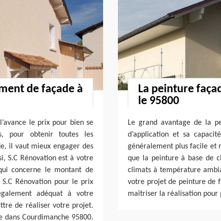
ement de façade à
La peinture faça
le 95800
 l’avance le prix pour bien se
Le grand avantage de la pei
s, pour obtenir toutes les
d’application et sa capacité
de, il vaut mieux engager des
généralement plus facile et r
si, S.C Rénovation est à votre
que la peinture à base de c
 qui concerne le montant de
climats à température ambi
e S.C Rénovation pour le prix
votre projet de peinture de 
 également adéquat à votre
maîtriser la réalisation pour 
ttre de réaliser votre projet.
lise dans Courdimanche 95800.