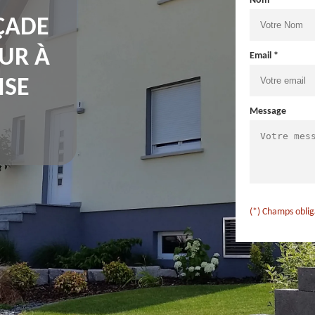
Nom *
ÇADE
UR À
Email *
ISE
Message
(*) Champs oblig