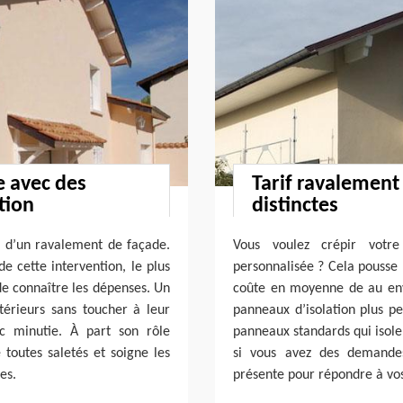
e avec des
Tarif ravalement 
tion
distinctes
es d’un ravalement de façade.
Vous voulez crépir votr
de cette intervention, le plus
personnalisée ? Cela pousse l
de connaître les dépenses. Un
coûte en moyenne de au env
térieurs sans toucher à leur
panneaux d’isolation plus p
ec minutie. À part son rôle
panneaux standards qui isole
 toutes saletés et soigne les
si vous avez des demandes
es.
présente pour répondre à vos