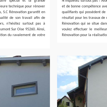
-faire spécial et la grande
N’inquiétez surtout pas ! Al
leure technique pour rénover
et de bonne compétence avec
us, S.C Rénovation garantit en
qualifiants qui possèdent de
alité de son travail afin de
résultat pour les travaux de
s, n’hésitez surtout pas à
Rénovation qui se situe da
aumont Sur Oise 95260. Ainsi,
voulez effectuer le meille
sation du ravalement de votre
Rénovation pour la réalisati