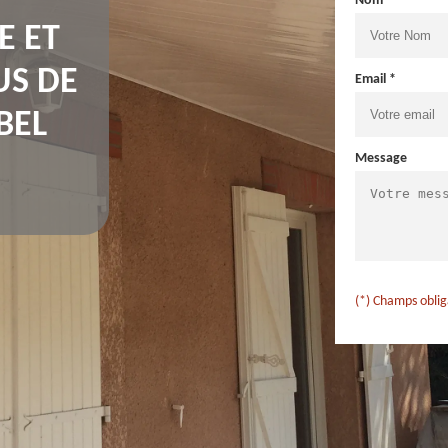
Nom *
E ET
US DE
Email *
 BEL
Message
(*) Champs oblig