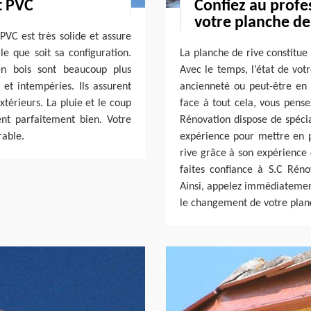
t PVC
Confiez au profe
votre planche de r
PVC est très solide et assure
e que soit sa configuration.
La planche de rive constitue
en bois sont beaucoup plus
Avec le temps, l’état de vot
 et intempéries. Ils assurent
ancienneté ou peut-être en 
xtérieurs. La pluie et le coup
face à tout cela, vous pense
tent parfaitement bien. Votre
Rénovation dispose de spéci
rable.
expérience pour mettre en p
rive grâce à son expérience 
faites confiance à S.C Réno
Ainsi, appelez immédiatement
le changement de votre planc