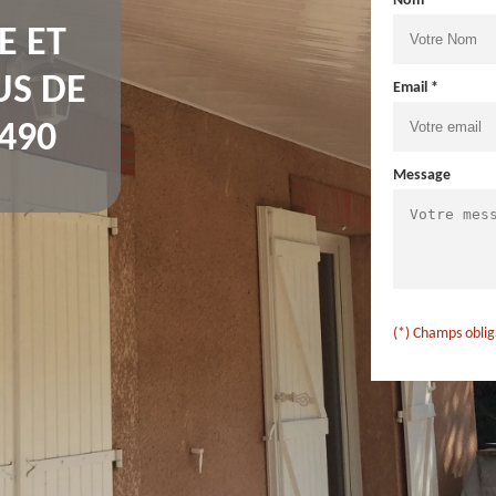
Nom *
E ET
US DE
Email *
490
Message
(*) Champs oblig