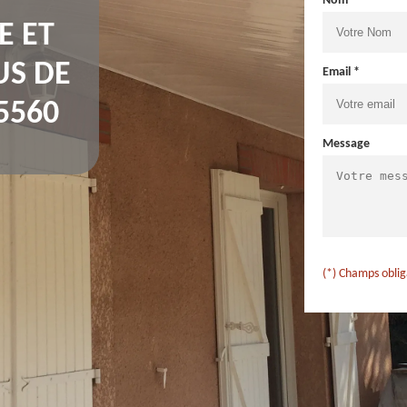
Nom *
E ET
US DE
Email *
5560
Message
(*) Champs oblig