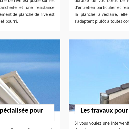
nche de rive est posée sur les
durable de vos bords de to
tanchéité et une résistance
d’entretien particulier et ré
gement de planche de rive est
la planche alvéolaire, el
et pourri.
s’adaptent plutôt à toutes co
spécialisée pour
Les travaux pour
Si vous voulez une intervent