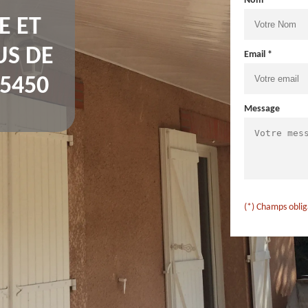
Nom *
E ET
US DE
Email *
95450
Message
(*) Champs oblig