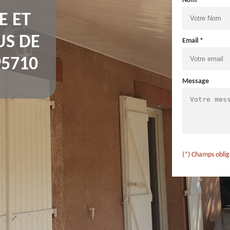
Nom *
E ET
US DE
Email *
95710
Message
(*) Champs oblig