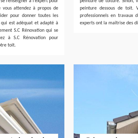
 se renseigner à l’expert pour
peinture de toiture. Sinon,
e vous attendez à propos de
peinture dessous de toit. 
aider pour donner toutes les
professionnels en travaux 
s qui est adéquat et adapté à
experts ont la maîtrise des d
tement S.C Rénovation qui se
tez à S.C Rénovation pour
tre toit.