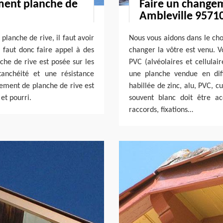
ment planche de
Faire un changem
Ambleville 9571
lanche de rive, il faut avoir
Nous vous aidons dans le cho
s faut donc faire appel à des
changer la vôtre est venu. V
nche de rive est posée sur les
PVC (alvéolaires et cellulai
tanchéité et une résistance
une planche vendue en diff
gement de planche de rive est
habillée de zinc, alu, PVC, c
et pourri.
souvent blanc doit être a
raccords, fixations…