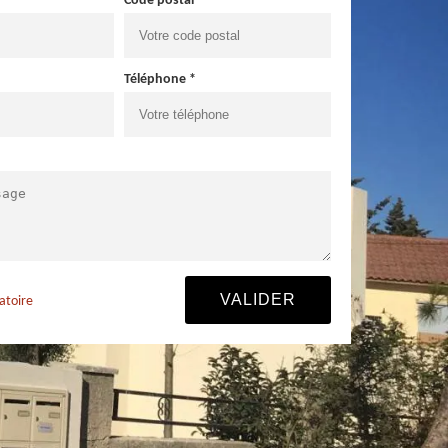
Code postal *
Téléphone *
atoire