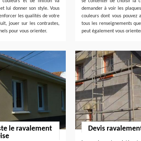
 couleurs et de finition va
se contenter de choisir la c
et lui donner son style. Vous
demander à voir les plaques 
enforcer les qualités de votre
couleurs dont vous pouvez a
uit, jouer sur les contrastes,
tous les renseignements que
nels pour vous orienter.
peut également vous orienter
ste le ravalement
Devis ravalement 
ise