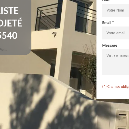
Nom *
ISTE
OJETÉ
Email *
5540
Message
(*) Champs oblig