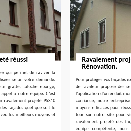
eté réussi
Ravalement proje
Rénovation.
ée qui permet de raviver la
lisées selon votre demande.
Pour protéger vos façades ex
eté gratté, taloché éponge,
de ravaleur propose des ser
e appel à notre équipe. C’est
l’application d’un enduit mo
en ravalement projeté 95810
confiance, notre entrepri
 des façades quel que soit le
moyens efficaces pour réussi
avec les meilleurs moyens et
tour sur notre site pour v
ravalement projeté des fa
équipe compétente, nous 