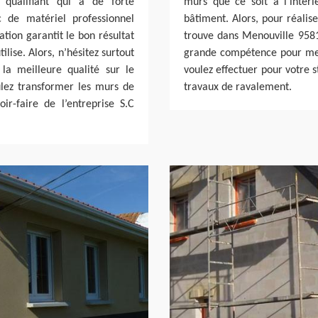
e qualifiant qui a de forte
murs que ce soit à l’intéri
 de matériel professionnel
bâtiment. Alors, pour réalise
ation garantit le bon résultat
trouve dans Menouville 95810
ilise. Alors, n’hésitez surtout
grande compétence pour met
la meilleure qualité sur le
voulez effectuer pour votre s
lez transformer les murs de
travaux de ravalement.
r-faire de l’entreprise S.C