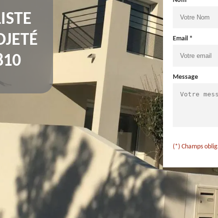
Nom *
ISTE
OJETÉ
Email *
810
Message
(*) Champs oblig