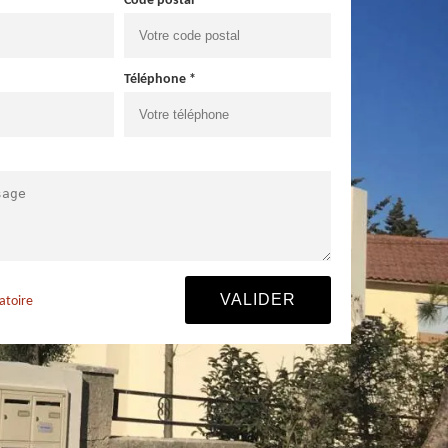
Code postal *
Téléphone *
atoire