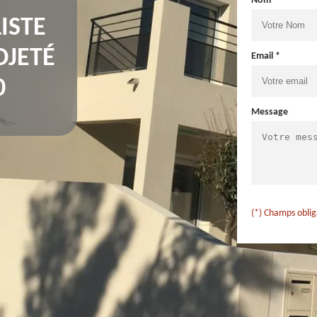
Nom *
ISTE
OJETÉ
Email *
0
Message
(*) Champs oblig