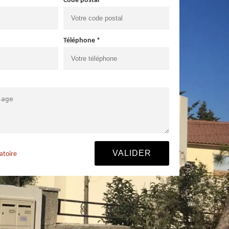
Code postal *
Téléphone *
atoire