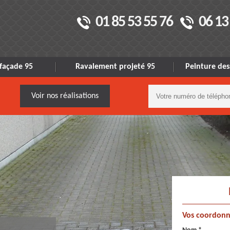
01 85 53 55 76
06 13
façade 95
Ravalement projeté 95
Peinture des
Voir nos réalisations
Vos coordonn