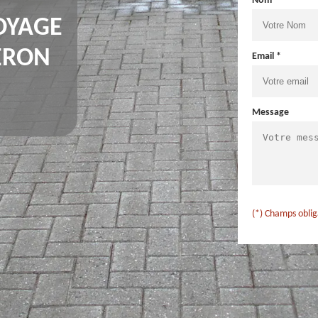
Nom *
OYAGE
LERON
Email *
Message
(*) Champs oblig