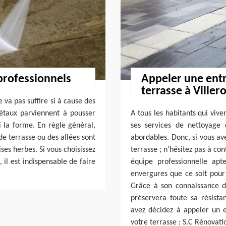
professionnels
Appeler une entr
terrasse à Viller
 va pas suffire si à cause des
gétaux parviennent à pousser
A tous les habitants qui vive
i la forme. En règle général,
ses services de nettoyage 
de terrasse ou des allées sont
abordables. Donc, si vous av
es herbes. Si vous choisissez
terrasse ; n’hésitez pas à co
 il est indispensable de faire
équipe professionnelle apt
envergures que ce soit pour 
Grâce à son connaissance d
préservera toute sa résista
avez décidez à appeler un 
votre terrasse ; S.C Rénovatio