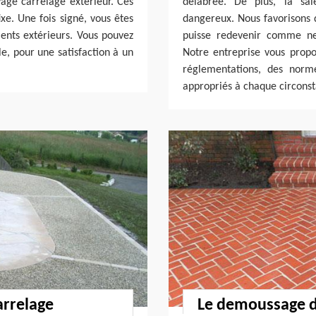
yage carrelage extérieur. Ces
délabrée. De plus, la sal
ixe. Une fois signé, vous êtes
dangereux. Nous favorisons 
nts extérieurs. Vous pouvez
puisse redevenir comme ne
le, pour une satisfaction à un
Notre entreprise vous propo
réglementations, des norme
appropriés à chaque circons
arrelage
Le demoussage de