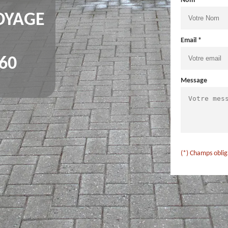
Nom *
OYAGE
Email *
60
Message
(*) Champs oblig