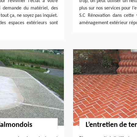
r revivifier l’éclat à votre
trop, on peut utiliser un ne
ui demande du matériel, des
plus sur nos services pour l’
tout ça, ne soyez pas inquiet.
S.C Rénovation dans cette 
des espaces extérieurs sont
aménagement extérieur répo
Valmondois
L’entretien de te