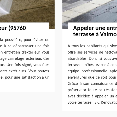
eur (95760
Appeler une entr
terrasse à Valmo
 la poussière, pour éviter de
le à se débarrasser une fois
A tous les habitants qui vi
n entretien d’extérieur vous
offre ses services de nettoy
yage carrelage extérieur. Ces
abordables. Donc, si vous av
ixe. Une fois signé, vous êtes
terrasse ; n’hésitez pas à co
nts extérieurs. Vous pouvez
équipe professionnelle apt
le, pour une satisfaction à un
envergures que ce soit pour 
Grâce à son connaissance d
préservera toute sa résista
avez décidez à appeler un 
votre terrasse ; S.C Rénovatio