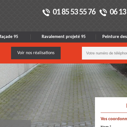
01 85 53 55 76
06 13
façade 95
Ravalement projeté 95
Peinture des
Voir nos réalisations
Vos coordonn