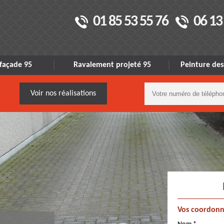
01 85 53 55 76
06 13
façade 95
Ravalement projeté 95
Peinture des
Voir nos réalisations
Vos coordonn