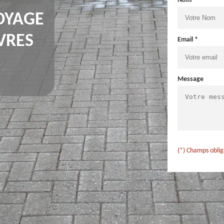
Nom *
OYAGE
VRES
Email *
Message
(*) Champs oblig