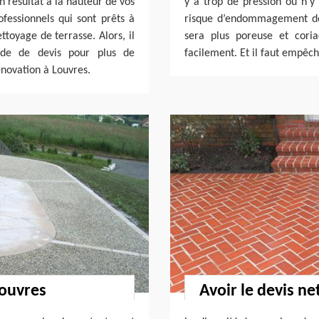
un résultat à la hauteur de vos
y a trop de pression ou n’y 
ofessionnels qui sont prêts à
risque d’endommagement de 
ttoyage de terrasse. Alors, il
sera plus poreuse et cori
nde de devis pour plus de
facilement. Et il faut empêch
énovation à Louvres.
Louvres
Avoir le devis ne