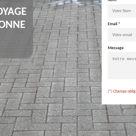
Nom *
OYAGE
BONNE
Email *
Message
(*) Champs oblig