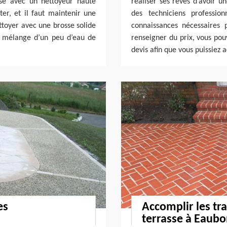
sse avec un nettoyeur haute
réaliser ses rêves d’avoir un
ter, et il faut maintenir une
des techniciens professio
ettoyer avec une brosse solide
connaissances nécessaires 
n mélange d’un peu d’eau de
renseigner du prix, vous po
devis afin que vous puissiez 
es
Accomplir les tr
terrasse à Eaubo