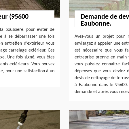
eur (95600
Demande de devi
Eaubonne.
 la poussière, pour éviter de
le à se débarrasser une fois
Avez-vous un projet pour 
n entretien d’extérieur vous
envisagez à appeler une entre
yage carrelage extérieur. Ces
est nécessaire que vous f
ixe. Une fois signé, vous êtes
entreprise prenne en main 
nts extérieurs. Vous pouvez
vous puissiez connaître fac
le, pour une satisfaction à un
dépenses que vous deviez da
devis de nettoyage de terrass
à Eaubonne dans le 95600. I
demande et après vous recevr