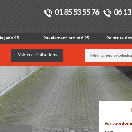
01 85 53 55 76
06 13
façade 95
Ravalement projeté 95
Peinture des
Voir nos réalisations
Vos coordonn