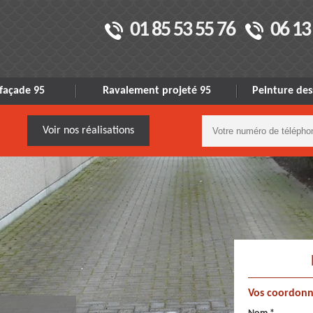
01 85 53 55 76
06 13
façade 95
Ravalement projeté 95
Peinture des
Voir nos réalisations
Vos coordonn