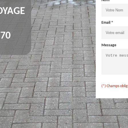
Nom *
OYAGE
Email *
70
Message
(*) Champs oblig