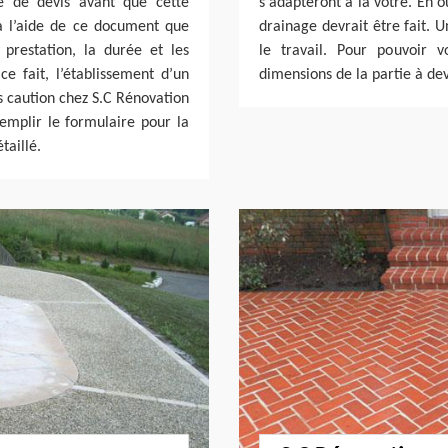
e de devis avant que cette
s'adapteront à la vôtre. En o
à l’aide de ce document que
drainage devrait être fait. 
 prestation, la durée et les
le travail. Pour pouvoir v
e fait, l’établissement d’un
dimensions de la partie à dev
ns caution chez S.C Rénovation
remplir le formulaire pour la
taillé.