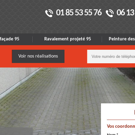
01 85 53 55 76
06 13
façade 95
Ravalement projeté 95
Peinture des
Voir nos réalisations
Vos coordonn