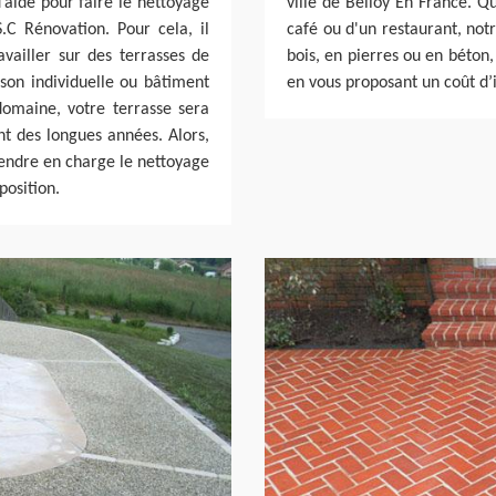
’aide pour faire le nettoyage
ville de Belloy En France. Q
S.C Rénovation. Pour cela, il
café ou d'un restaurant, not
availler sur des terrasses de
bois, en pierres ou en béton
son individuelle ou bâtiment
en vous proposant un coût d’
domaine, votre terrasse sera
nt des longues années. Alors,
rendre en charge le nettoyage
position.