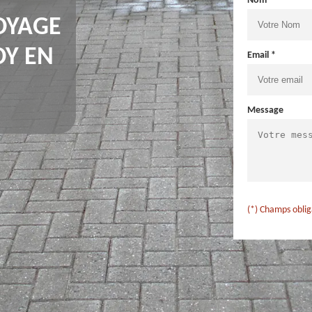
Nom *
OYAGE
OY EN
Email *
Message
(*) Champs oblig