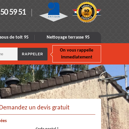
 50 59 51
sous de toit 95
Nettoyage terrasse 95
On vous rappelle
immediatement
Demandez un devis gratuit
ées