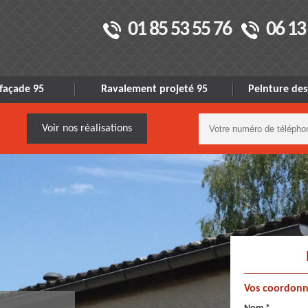
01 85 53 55 76
06 13
façade 95
Ravalement projeté 95
Peinture des
Voir nos réalisations
Vos coordonn