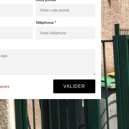
Code postal *
Téléphone *
atoire