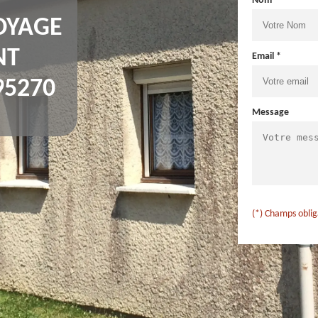
Nom *
OYAGE
NT
Email *
95270
Message
(*) Champs oblig