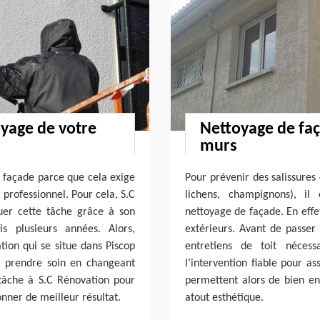
oyage de votre
Nettoyage de faç
murs
e façade parce que cela exige
Pour prévenir des salissures
l professionnel. Pour cela, S.C
lichens, champignons), il
tuer cette tâche grâce à son
nettoyage de façade. En effe
s plusieurs années. Alors,
extérieurs. Avant de passer 
tion qui se situe dans Piscop
entretiens de toit nécess
r prendre soin en changeant
l’intervention fiable pour a
 tâche à S.C Rénovation pour
permettent alors de bien ent
onner de meilleur résultat.
atout esthétique.