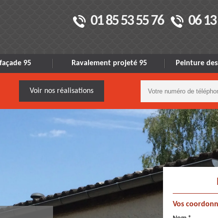
01 85 53 55 76
06 13
façade 95
Ravalement projeté 95
Peinture des
Voir nos réalisations
Vos coordonn