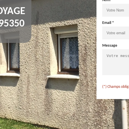
Nom *
OYAGE
95350
Email *
Message
(*) Champs oblig