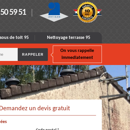
 50 59 51
sous de toit 95
Nettoyage terrasse 95
On vous rappelle
immediatement
Demandez un devis gratuit
ées