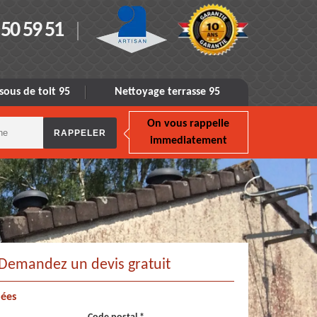
 50 59 51
sous de toit 95
Nettoyage terrasse 95
On vous rappelle
immediatement
Demandez un devis gratuit
ées