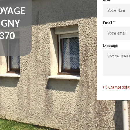
Nom *
OYAGE
IGNY
Email *
370
Message
(*) Champs oblig