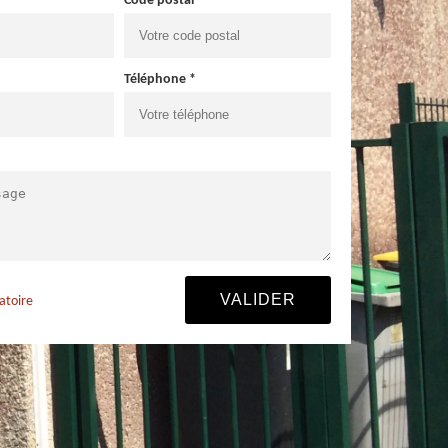
Code postal *
Téléphone *
atoire