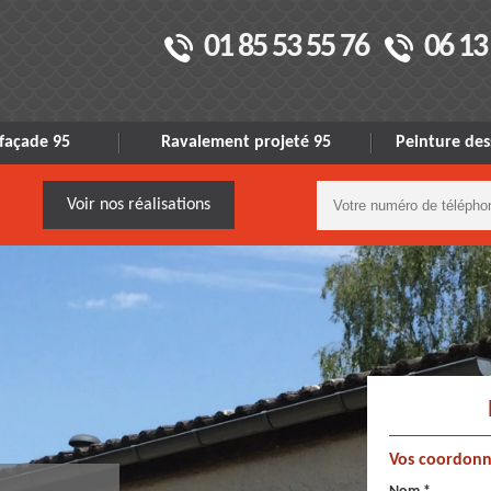
01 85 53 55 76
06 13
façade 95
Ravalement projeté 95
Peinture des
Voir nos réalisations
Vos coordonn